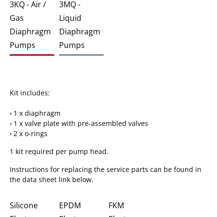
3KQ - Air /
3MQ -
Gas
Liquid
Diaphragm
Diaphragm
Pumps
Pumps
Kit includes:
› 1 x diaphragm
› 1 x valve plate with pre-assembled valves
› 2 x o-rings
1 kit required per pump head.
Instructions for replacing the service parts can be found in
the data sheet link below.
Silicone
EPDM
FKM