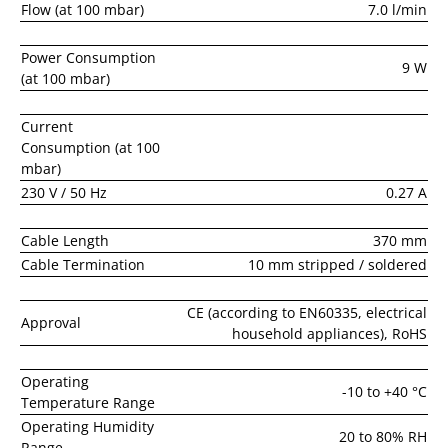
Flow (at 100 mbar)
7.0 l/min
Power Consumption
9 W
(at 100 mbar)
Current
Consumption (at 100
mbar)
230 V / 50 Hz
0.27 A
Cable Length
370 mm
Cable Termination
10 mm stripped / soldered
CE (according to EN60335, electrical
Approval
household appliances), RoHS
Operating
-10 to +40 °C
Temperature Range
Operating Humidity
20 to 80% RH
Range