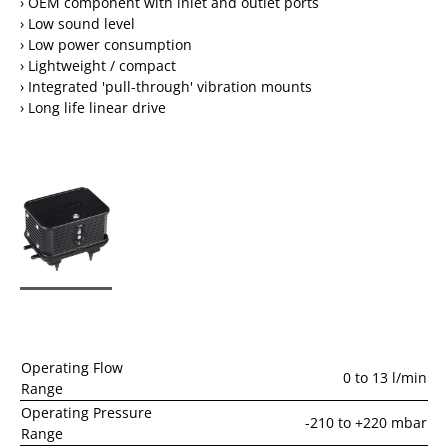
› OEM component with inlet and outlet ports
› Low sound level
› Low power consumption
› Lightweight / compact
› Integrated 'pull-through' vibration mounts
› Long life linear drive
Operating Flow
0 to 13 l/min
Range
Operating Pressure
-210 to +220 mbar
Range