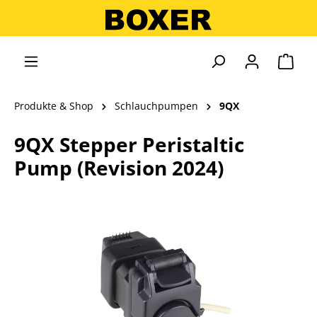
alt springen
Ware
Produkte & Shop
Schlauchpumpen
9QX
9QX Stepper Peristaltic
Pump (Revision 2024)
Bildergalerie überspringen