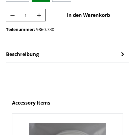
Produkt Anzahl: Gib den gewünschten Wer
In den Warenkorb
Teilenummer:
9860.730
Beschreibung
Produktgalerie überspringen
Accessory Items