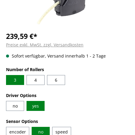
239,59 €*
Preise exkl. MwSt. zzgl. Versandkosten
Sofort verfügbar, Versand innerhalb 1 - 2 Tage
auswählen
Number of Rollers
3
4
6
auswählen
Driver Options
no
yes
auswählen
Sensor Options
encoder
no
speed