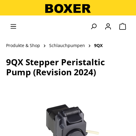
alt springen
Ware
Produkte & Shop
Schlauchpumpen
9QX
9QX Stepper Peristaltic
Pump (Revision 2024)
Bildergalerie überspringen