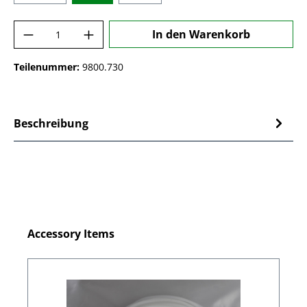
Produkt Anzahl: Gib den gewünschten Wer
In den Warenkorb
Teilenummer:
9800.730
Beschreibung
Produktgalerie überspringen
Accessory Items