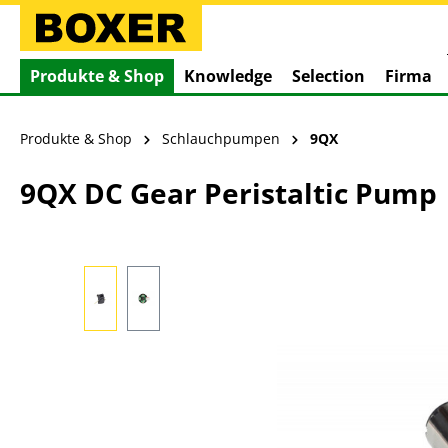
springen
Zur Hauptnavigation springen
Produkte & Shop
Knowledge
Selection
Firma
Produkte & Shop
Schlauchpumpen
9QX
9QX DC Gear Peristaltic Pump
Bildergalerie überspringen