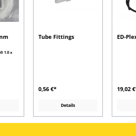
 mm
Tube Fittings
ED-Ple
0 1.0 x
0,56 €*
19,02 €
Details