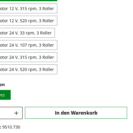
tor 12 V, 315 rpm, 3 Roller
tor 12 V, 520 rpm, 3 Roller
tor 24 V, 33 rpm, 3 Roller
tor 24 V, 107 rpm, 3 Roller
tor 24 V, 315 rpm, 3 Roller
tor 24 V, 520 rpm, 3 Roller
auswählen
ion
yes
 Anzahl: Gib den gewünschten Wert ein o
In den Warenkorb
:
9510.730