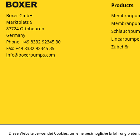
Products
Membranpump
Boxer GmbH
Marktplatz 9
Membranpump
87724 Ottobeuren
Schlauchpu
Germany
Linearpumpe
Phone: +49 8332 92345 30
Zubehör
Fax: +49 8332 92345 35
info@boxerpumps.com
Diese Website verwendet Cookies, um eine bestmögliche Erfahrung bieten