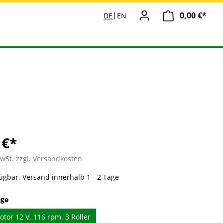
0,00 €*
Ware
DE
EN
 €*
MwSt. zzgl. Versandkosten
ügbar, Versand innerhalb 1 - 2 Tage
auswählen
age
tor 12 V, 116 rpm, 3 Roller