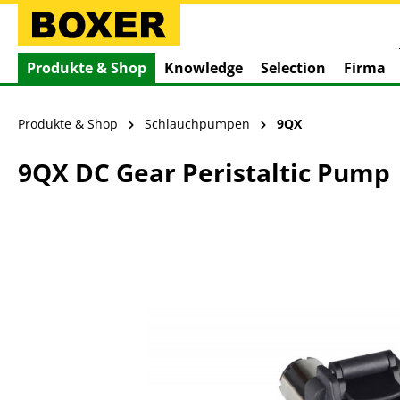
springen
Zur Hauptnavigation springen
Produkte & Shop
Knowledge
Selection
Firma
Produkte & Shop
Schlauchpumpen
9QX
9QX DC Gear Peristaltic Pump
Bildergalerie überspringen