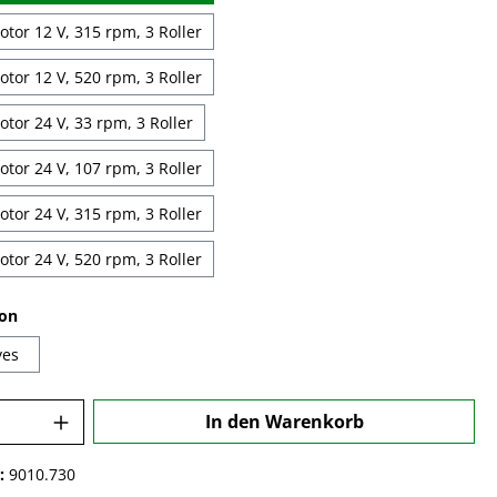
tor 12 V, 315 rpm, 3 Roller
tor 12 V, 520 rpm, 3 Roller
tor 24 V, 33 rpm, 3 Roller
tor 24 V, 107 rpm, 3 Roller
tor 24 V, 315 rpm, 3 Roller
tor 24 V, 520 rpm, 3 Roller
auswählen
ion
yes
 Anzahl: Gib den gewünschten Wert ein o
In den Warenkorb
:
9010.730