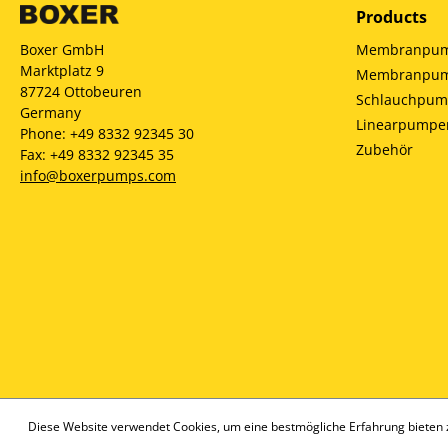
Products
Membranpump
Boxer GmbH
Marktplatz 9
Membranpump
87724 Ottobeuren
Schlauchpu
Germany
Linearpumpe
Phone: +49 8332 92345 30
Zubehör
Fax: +49 8332 92345 35
info@boxerpumps.com
Diese Website verwendet Cookies, um eine bestmögliche Erfahrung bieten