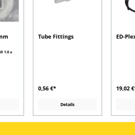
 mm
Tube Fittings
ED-Ple
0 1.0 x
0,56 €*
19,02 €
Details