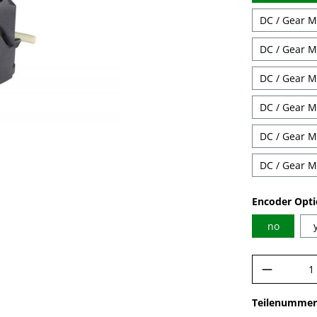
DC / Gear Mo
DC / Gear Mo
DC / Gear Mo
DC / Gear Mo
DC / Gear Mo
DC / Gear Mo
Encoder Opt
no
Produkt
Teilenummer