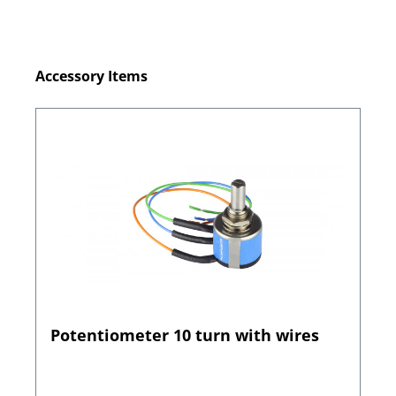
Produktgalerie überspringen
Accessory Items
Potentiometer 10 turn with wires