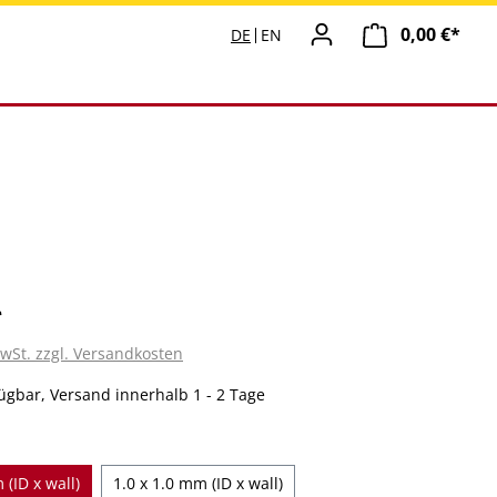
0,00 €*
Ware
DE
EN
*
MwSt. zzgl. Versandkosten
ügbar, Versand innerhalb 1 - 2 Tage
en
 (ID x wall)
1.0 x 1.0 mm (ID x wall)