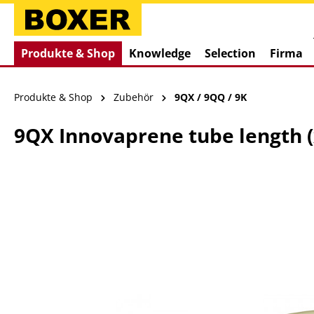
springen
Zur Hauptnavigation springen
Produkte & Shop
Knowledge
Selection
Firma
Produkte & Shop
Zubehör
9QX / 9QQ / 9K
9QX Innovaprene tube length 
Bildergalerie überspringen