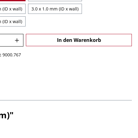
 (ID x wall)
3.0 x 1.0 mm (ID x wall)
 (ID x wall)
 Anzahl: Gib den gewünschten Wert ein o
In den Warenkorb
:
9000.767
m)"